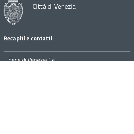
Città di Venezia
Recapiti e contatti
Sede di Venezia Ca'
Farsetti
Call Center Unico
(+39) 041 041
(dalle 8.30 alle 17)