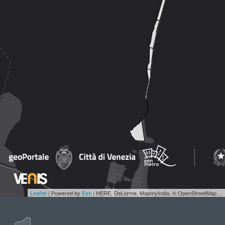
Leaflet
| Powered by
Esri
|
HERE, DeLorme, MapmyIndia, © OpenStreetMap contributors