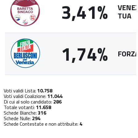
3,41%
VENEZ
TUA
1,74%
FORZA
Voti validi Lista:
10.758
Voti validi Coalizione:
11.044
Di cui al solo candidato:
286
Totale votanti:
11.658
Schede Bianche:
316
Schede Nulle:
294
Schede Contestate e non attribuite:
4