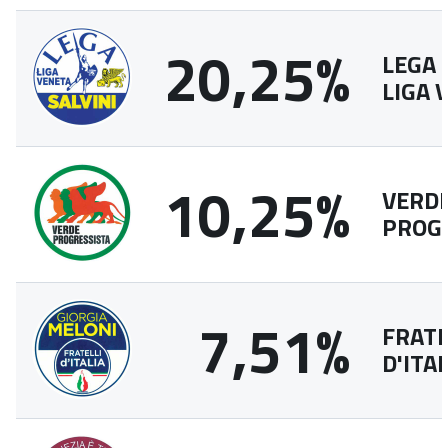
20,25%
LEGA 
LIGA 
10,25%
VERD
PROG
7,51%
FRATE
D'ITAL