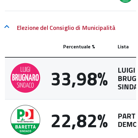
Elezione del Consiglio di Municipalità
Percentuale %
Lista
33,98%
LUIGI
BRUG
SIND
22,82%
PART
DEMO