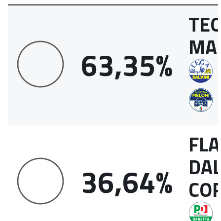
TE
MA
63,35%
FLA
DA
36,64%
CO