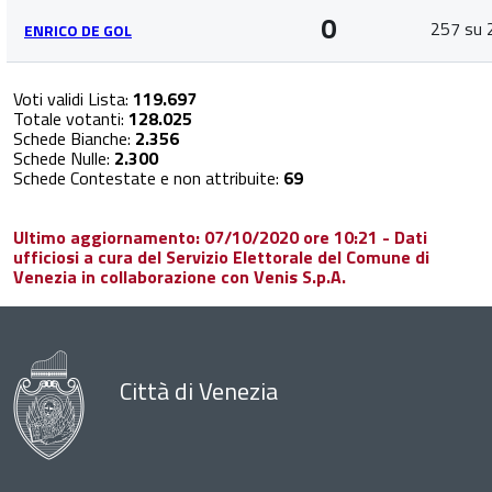
0
257 su 
ENRICO DE GOL
Voti validi Lista:
119.697
Totale votanti:
128.025
Schede Bianche:
2.356
Schede Nulle:
2.300
Schede Contestate e non attribuite:
69
Ultimo aggiornamento: 07/10/2020 ore 10:21 - Dati
ufficiosi a cura del Servizio Elettorale del Comune di
Venezia in collaborazione con Venis S.p.A.
Città di Venezia