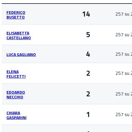
14
FEDERICO
257 su 
BUSETTO
5
ELISABETTA
257 su 
CASTELLANO
4
257 su 
LUCA GAGLIANO
2
ELENA
257 su 
FELICETTI
2
EDOARDO
257 su 
NECCHIO
1
CHIARA
257 su 
GASPARINI