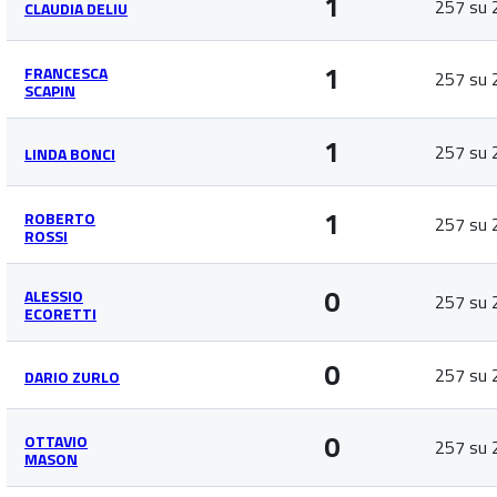
1
257 su 
CLAUDIA DELIU
1
FRANCESCA
257 su 
SCAPIN
1
257 su 
LINDA BONCI
1
ROBERTO
257 su 
ROSSI
0
ALESSIO
257 su 
ECORETTI
0
257 su 
DARIO ZURLO
0
OTTAVIO
257 su 
MASON