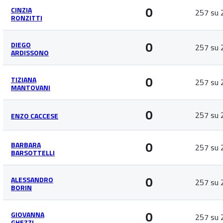
0
CINZIA
257 su 
RONZITTI
0
DIEGO
257 su 
ARDISSONO
0
TIZIANA
257 su 
MANTOVANI
0
257 su 
ENZO CACCESE
0
BARBARA
257 su 
BARSOTTELLI
0
ALESSANDRO
257 su 
BORIN
0
GIOVANNA
257 su 
GHEZZI