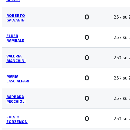
0
ROBERTO
257 su 
GALVANIN
0
ELDER
257 su 
RAMBALDI
0
VALERIA
257 su 
BIANCHINI
0
MARIA
257 su 
LASCIALFARI
0
BARBARA
257 su 
PECCHIOLI
0
FULVIO
257 su 
ZORZENON